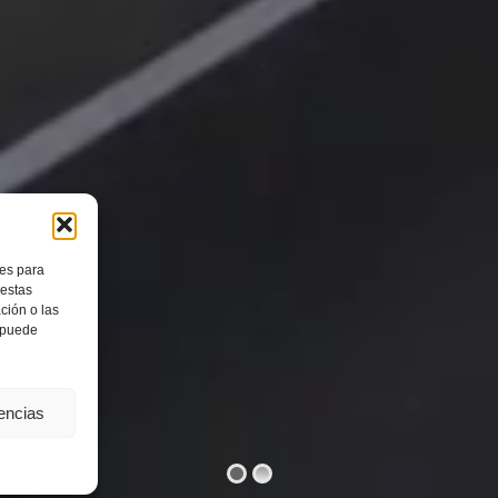
ies para
 estas
ción o las
, puede
rencias