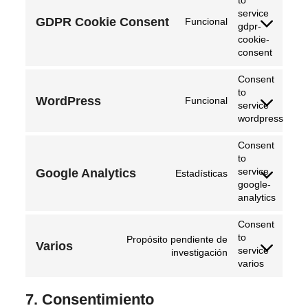
to
service
GDPR Cookie Consent
Funcional
gdpr-
cookie-
consent
Consent
to
WordPress
Funcional
service
wordpress
Consent
to
service
Google Analytics
Estadísticas
google-
analytics
Consent
to
Propósito pendiente de
Varios
service
investigación
varios
7. Consentimiento